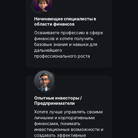
Начинающие специалисты в
области финансов
Осваиваете профессию в сфере
финансов и хотите получить
базовые знания и навыки для
дальнейшего
профессионального роста
Quick buyback, credit, leasing, import, and classic
Опытные инвесторы /
car restoration. Full-service deals under one roof.
Предприниматели
Хотите лучше управлять своими
Contact us
личными и корпоративными
финансами, понимать
autotrade@regolith.com
инвестиционные возможности и
+971 58 548 3264
создавать эффективные