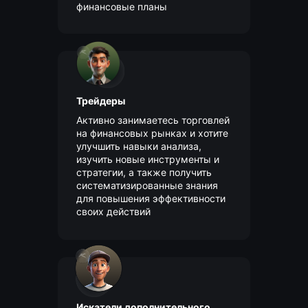
финансовые планы
Address
X4PC+4X9 - Mina Jebel Ali - Jabal Ali Industrial
First - Dubai - United Arab Emirates
REGOLITH AUTOTRADE L.L.C-FZ
License number 2423638.01
Трейдеры
Navigate
Активно занимаетесь торговлей
на финансовых рынках и хотите
Home
Classic cars
улучшить навыки анализа,
изучить новые инструменты и
Catalog
Quick buyback
стратегии, а также получить
Long-term rent
Export cars
систематизированные знания
для повышения эффективности
Leasing
Cars Blog
своих действий
Privacy Policy
Terms of use
© 2025 Regolith Autotrade, All right reserved
Искатели дополнительного